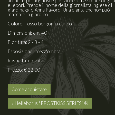
anche un po' argillosi e posizione più assolate degli a
ellebori. Prende il nome della giornalista inglese di
giardinaggio Anna Pavord. Una pianta che non può
mancare in giardino
Colore: rosso borgogna carico
Dimensioni: cm. 40
Fioritura: 2 - 3 - 4
Esposizione : mezz'ombra
Rusticità: elevata
Prezzo: € 22,00
Come acquistare
« Helleborus "FROSTKISS SERIES” ®