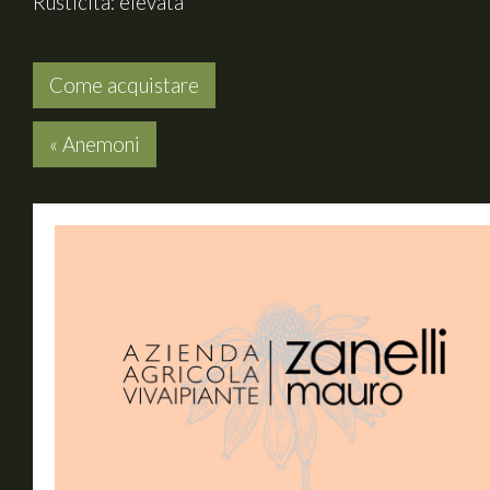
Rusticità: elevata
Come acquistare
« Anemoni