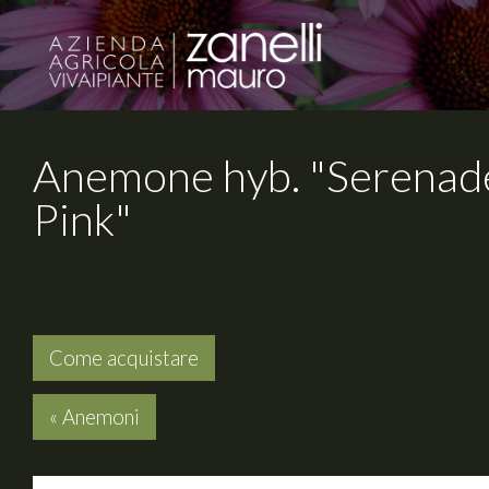
Anemone hyb. "Serenad
Pink"
Come acquistare
« Anemoni