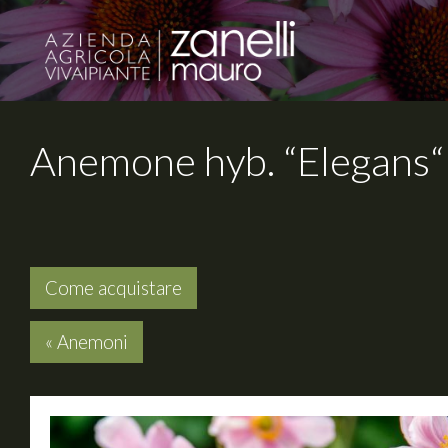
Anemone hyb. “Elegans“
Come acquistare
« Anemoni