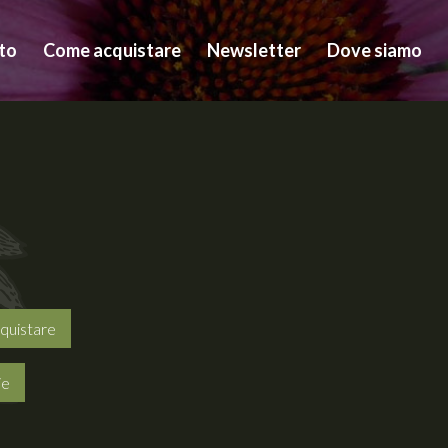
to
Come acquistare
Newsletter
Dove siamo
quistare
ie