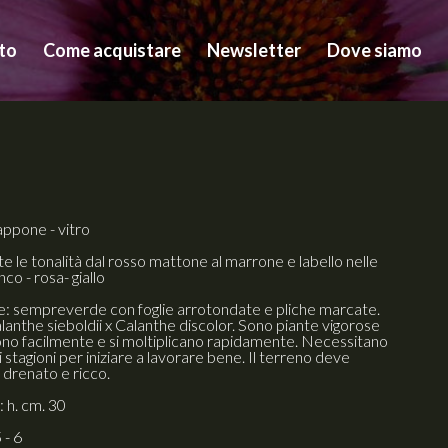
to
Come acquistare
Newsletter
Dove siamo
appone - vitro
te le tonalità dal rosso mattone al marrone e labello nelle
nco - rosa- giallo
e: sempreverde con foglie arrotondate e pliche marcate.
alanthe sieboldii x Calanthe discolor. Sono piante vigorose
ono facilmente e si moltiplicano rapidamente. Necessitano
i stagioni per iniziare a lavorare bene. Il terreno deve
 drenato e ricco.
 h. cm. 30
 - 6