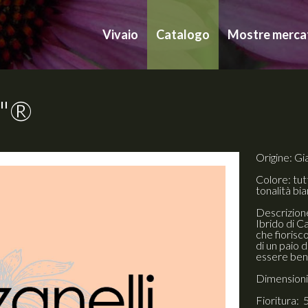
Vivaio
Catalogo
Mostre merca
n"®
Origine: Gi
Colore: tut
tonalità bia
Descrizion
Ibrido di C
che fiorisc
di un paio d
essere ben
Dimensioni:
Fioritura: 5