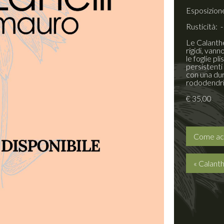
Esposizion
Rusticità: 
Le Calanthe
rigidi, van
le foglie p
persistenti
con una dur
rododendri, 
€ 35,00
Come ac
« Calant