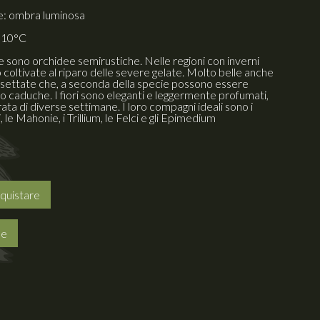
e: ombra luminosa
- 10°C
 sono orchidee semirustiche. Nelle regioni con inverni
no coltivate al riparo delle severe gelate. Molto belle anche
lissettate che, a seconda della specie possono essere
 o caduche. I fiori sono eleganti e leggermente profumati,
ata di diverse settimane. I loro compagni ideali sono i
le Mahonie, i Trillium, le Felci e gli Epimedium
quistare
he