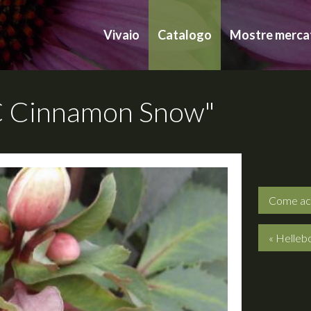
Vivaio
Catalogo
Mostre merca
C Cinnamon Snow"
Come ac
« Helleb