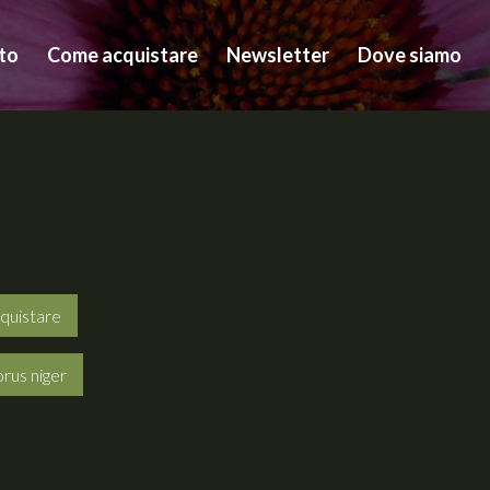
to
Come acquistare
Newsletter
Dove siamo
quistare
orus niger