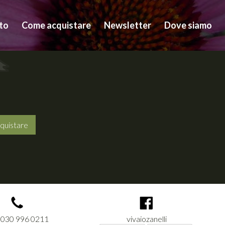
to
Come acquistare
Newsletter
Dove siamo
quistare
 030 996 0211
vivaiozanelli