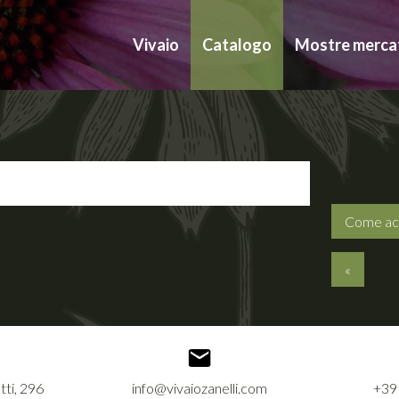
Vivaio
Catalogo
Mostre merca
Come ac
«
tti, 296
info@vivaiozanelli.com
+39