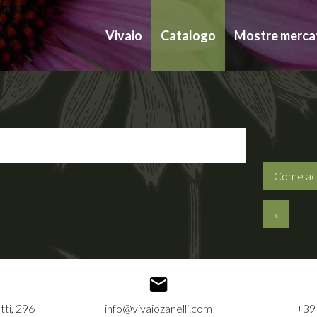
Vivaio
Catalogo
Mostre merca
Come ac
«
tti, 296
info@vivaiozanelli.com
+39