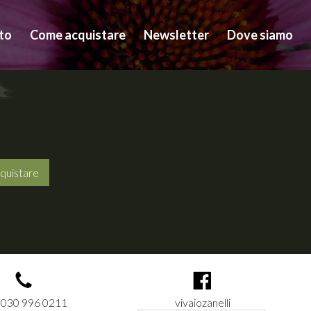
to
Come acquistare
Newsletter
Dove siamo
quistare
 030 996 0211
vivaiozanelli