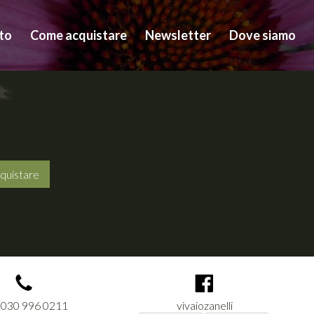
to
Come acquistare
Newsletter
Dove siamo
quistare
 030 996 0211
vivaiozanelli