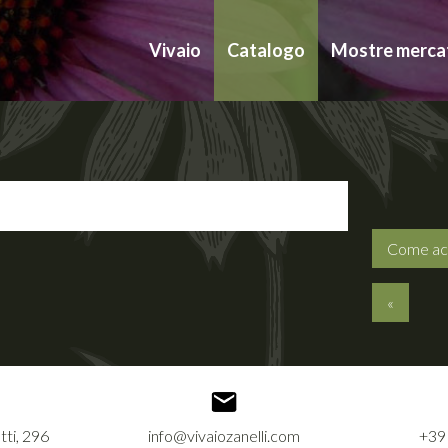
Vivaio
Catalogo
Mostre merca
Come ac
«
tti, 296
info@vivaiozanelli.com
+39