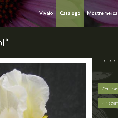
Vivaio
Catalogo
Mostre merca
l“
Ibridatore
Come ac
« Iris ge