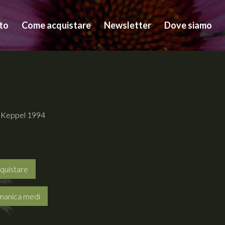
to
Come acquistare
Newsletter
Dove siamo
: Keppel 1994
quistare
rmanica medi